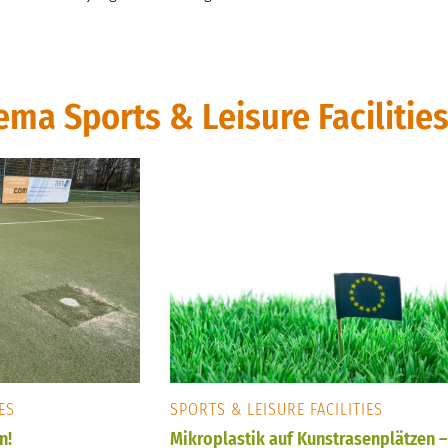
ma Sports & Leisure Facilitie
ES
SPORTS & LEISURE FACILITIES
n!
Mikroplastik auf Kunstrasenplätzen 