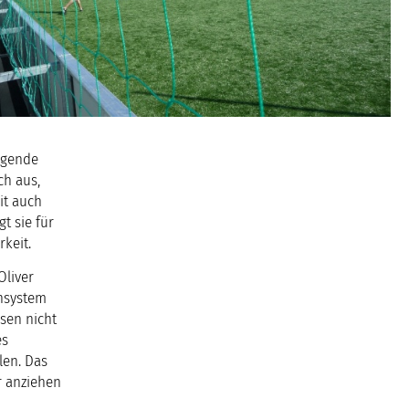
agende
ch aus,
it auch
t sie für
keit.
Oliver
ensystem
asen nicht
es
len. Das
r anziehen