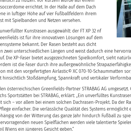
haftlich zu nutzen. Vor Kurzem wurde auf einem
soccerdome errichtet. In der Halle auf dem Dach
 in luftiger Höhe auf vier Fußballfeldern ihrem
ist mit Spielbanden und Netzen versehen.
unverfüllter Kunstrasen ausgewählt: der FT XP 32 nf
reenFields ist für ihre innovativen Lösungen auf dem
sensysteme bekannt. Der Rasen besteht aus dicht
in zwei unterschiedlichen Längen und weist dadurch eine hervorr
uf. Die XP-Faser bietet ausgezeichneten Spielkomfort, sieht natürli
erdem ist die Faser durch ihre außergewöhnliche Strapazierfähigke
tion mit den vorgefertigten Airlastic© XC 070-10-Schaummatten sorg
it hinsichtlich Stoßdämpfung, Spannkraft und vertikaler Verformbar
den österreichischen GreenFields-Partner STRABAG AG umgesetzt. 
chs Sportstätten bei STRABAG, erklärt: „Ein unverfülltes Kunstras
it sich – vor allem bei einem solchen Dachrasen-Projekt. Da der R
ie Pflege einfacher. Die verlässliche Qualität des Systems ermöglicht 
ängig von der Witterung das ganze Jahr hindurch Fußball zu spie
hervorragenden neuen Spielflächen werden viele talentierte Spiele
il Wiens ein jüngeres Gesicht geben.“