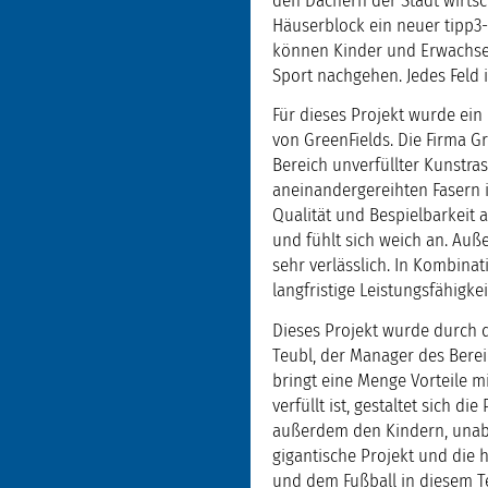
den Dächern der Stadt wirtsc
Häuserblock ein neuer tipp3-
können Kinder und Erwachsene
Sport nachgehen. Jedes Feld 
Für dieses Projekt wurde ein 
von GreenFields. Die Firma G
Bereich unverfüllter Kunstra
aneinandergereihten Fasern 
Qualität und Bespielbarkeit a
und fühlt sich weich an. Auß
sehr verlässlich. In Kombina
langfristige Leistungsfähigke
Dieses Projekt wurde durch 
Teubl, der Manager des Berei
bringt eine Menge Vorteile m
verfüllt ist, gestaltet sich d
außerdem den Kindern, unabh
gigantische Projekt und die 
und dem Fußball in diesem Te