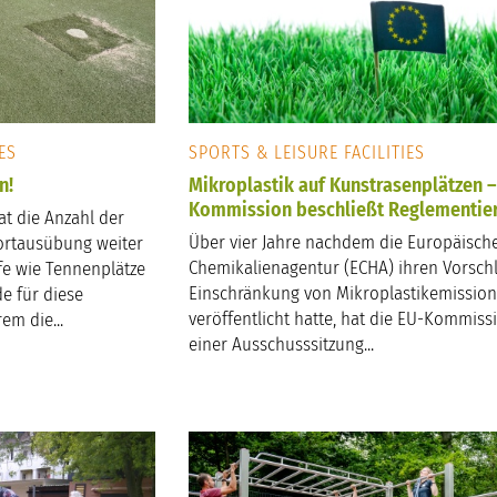
ES
SPORTS & LEISURE FACILITIES
n!
Mikroplastik auf Kunstrasenplätzen 
Kommission beschließt Reglementie
t die Anzahl der
Über vier Jahre nachdem die Europäisch
portausübung weiter
Chemikalienagentur (ECHA) ihren Vorschl
e wie Tennenplätze
Einschränkung von Mikroplastikemissio
e für diese
veröffentlicht hatte, hat die EU-Kommiss
em die...
einer Ausschusssitzung...