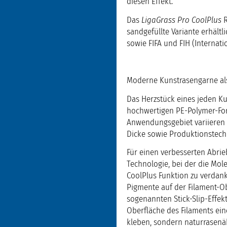
diesen Effekt.
Das
LigaGrass Pro CoolPlus
sandgefüllte Variante erhält
sowie FIFA und FIH (Internat
Moderne Kunstrasengarne al
Das Herzstück eines jeden Ku
hochwertigen PE-Polymer-Form
Anwendungsgebiet variieren k
Dicke sowie Produktionstech
Für einen verbesserten Abrie
Technologie, bei der die Mol
CoolPlus Funktion zu verdanke
Pigmente auf der Filament-Obe
sogenannten Stick-Slip-Effekt
Oberfläche des Filaments ein
kleben, sondern naturrasenäh