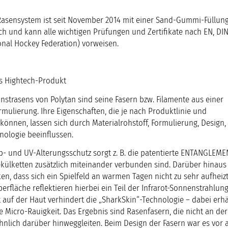
Rasensystem ist seit November 2014 mit einer Sand-Gummi-Füllung
lich und kann alle wichtigen Prüfungen und Zertifikate nach EN, DI
ional Hockey Federation) vorweisen.
s Hightech-Produkt
nstrasens von Polytan sind seine Fasern bzw. Filamente aus einer
ulierung. Ihre Eigenschaften, die je nach Produktlinie und
önnen, lassen sich durch Materialrohstoff, Formulierung, Design, 
nologie beeinflussen.
b- und UV-Alterungsschutz sorgt z. B. die patentierte ENTANGLEME
ekülketten zusätzlich miteinander verbunden sind. Darüber hinaus 
n, dass sich ein Spielfeld an warmen Tagen nicht zu sehr aufheizt.
rfläche reflektieren hierbei ein Teil der Infrarot-Sonnenstrahlun
 auf der Haut verhindert die „SharkSkin“-Technologie – dabei erhä
e Micro-Rauigkeit. Das Ergebnis sind Rasenfasern, die nicht an de
nlich darüber hinweggleiten. Beim Design der Fasern war es vor a