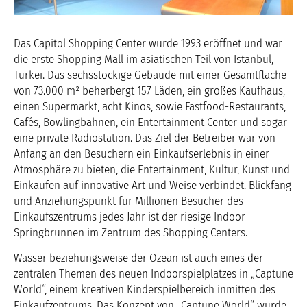
Das Capitol Shopping Center wurde 1993 eröffnet und war
die erste Shopping Mall im asiatischen Teil von Istanbul,
Türkei. Das sechsstöckige Gebäude mit einer Gesamtfläche
von 73.000 m² beherbergt 157 Läden, ein großes Kaufhaus,
einen Supermarkt, acht Kinos, sowie Fastfood-Restaurants,
Cafés, Bowlingbahnen, ein Entertainment Center und sogar
eine private Radiostation. Das Ziel der Betreiber war von
Anfang an den Besuchern ein Einkaufserlebnis in einer
Atmosphäre zu bieten, die Entertainment, Kultur, Kunst und
Einkaufen auf innovative Art und Weise verbindet. Blickfang
und Anziehungspunkt für Millionen Besucher des
Einkaufszentrums jedes Jahr ist der riesige Indoor-
Springbrunnen im Zentrum des Shopping Centers.
Wasser beziehungsweise der Ozean ist auch eines der
zentralen Themen des neuen Indoorspielplatzes in „Captune
World“, einem kreativen Kinderspielbereich inmitten des
Einkaufzentrums. Das Konzept von „Captune World“ wurde