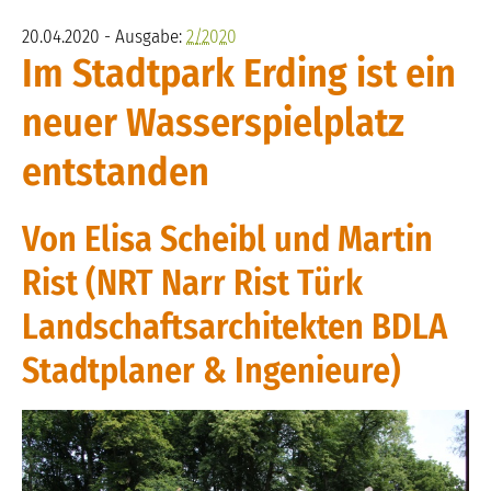
20.04.2020 - Ausgabe:
2/2020
Im Stadtpark Erding ist ein
neuer Wasserspielplatz
entstanden
Von Elisa Scheibl und Martin
Rist (NRT Narr Rist Türk
Landschaftsarchitekten BDLA
Stadtplaner & Ingenieure)