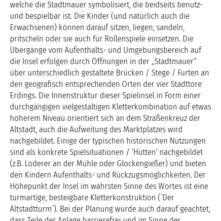
welche die Stadtmauer symbolisiert, die beidseits benutz-
und bespielbar ist. Die Kinder (und natürlich auch die
Erwachsenen) können darauf sitzen, liegen, sandeln,
pritscheln oder sie auch für Rollenspiele einsetzen. Die
Übergänge vom Aufenthalts- und Umgebungsbereich auf
die Insel erfolgen durch Öffnungen in der „Stadtmauer“
über unterschiedlich gestaltete Brücken / Stege / Furten an
den geografisch entsprechenden Orten der vier Stadttore
Erdings. Die Innenstruktur dieser Spielinsel in Form einer
durchgängigen vielgestaltigen Kletterkombination auf etwas
höherem Niveau orientiert sich an dem Straßenkreuz der
Altstadt, auch die Aufweitung des Marktplatzes wird
nachgebildet. Einige der typischen historischen Nutzungen
sind als konkrete Spielsituationen / ‘Hütten‘ nachgebildet
(z.B. Loderer an der Mühle oder Glockengießer) und bieten
den Kindern Aufenthalts- und Rückzugsmöglichkeiten. Der
Höhepunkt der Insel im wahrsten Sinne des Wortes ist eine
turmartige, besteigbare Kletterkonstruktion (`Der
Altstadtturm´). Bei der Planung wurde auch darauf geachtet,
dass Teile der Anlage barrierefrei und im Sinne der