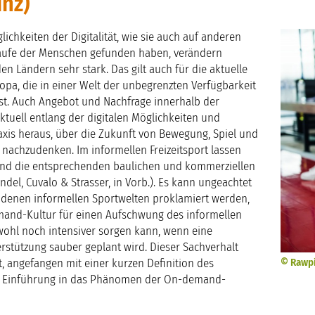
inz)
chkeiten der Digitalität, wie sie auch auf anderen
läufe der Menschen gefunden haben, verändern
n Ländern sehr stark. Das gilt auch für die aktuelle
pa, die in einer Welt der unbegrenzten Verfügbarkeit
ist. Auch Angebot und Nachfrage innerhalb der
ktuell entlang der digitalen Möglichkeiten und
xis heraus, über die Zukunft von Bewegung, Spiel und
t nachzudenken. Im informellen Freizeitsport lassen
und die entsprechenden baulichen und kommerziellen
del, Cuvalo & Strasser, in Vorb.). Es kann ungeachtet
andenen informellen Sportwelten proklamiert werden,
and-Kultur für einen Aufschwung des informellen
wohl noch intensiver sorgen kann, wenn eine
stützung sauber geplant wird. Dieser Sachverhalt
t, angefangen mit einer kurzen Definition des
© Rawpi
er Einführung in das Phänomen der On-demand-