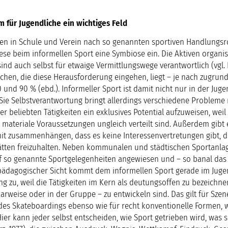
m für Jugendliche ein wichtiges Feld
en in Schule und Verein nach so genannten sportiven Handlungsr
iese beim informellen Sport eine Symbiose ein. Die Aktiven organis
ind auch selbst für etwaige Vermittlungswege verantwortlich (vgl. 
ichen, die diese Herausforderung eingehen, liegt – je nach zugrund
 und 90 % (ebd.). Informeller Sport ist damit nicht nur in der Ju
 Sie Selbstverantwortung bringt allerdings verschiedene Probleme m
er beliebten Tätigkeiten ein exklusives Potential aufzuweisen, weil
 materiale Voraussetzungen ungleich verteilt sind. Außerdem gibt 
t zusammenhängen, dass es keine Interessenvertretungen gibt, d
ätten freizuhalten. Neben kommunalen und städtischen Sportanla
uf so genannte Sportgelegenheiten angewiesen und – so banal das
 pädagogischer Sicht kommt dem informellen Sport gerade im Juge
 zu, weil die Tätigkeiten im Kern als deutungsoffen zu bezeichn
paarweise oder in der Gruppe – zu entwickeln sind. Das gilt für Sze
es Skateboardings ebenso wie für recht konventionelle Formen, 
ier kann jeder selbst entscheiden, wie Sport getrieben wird, was 