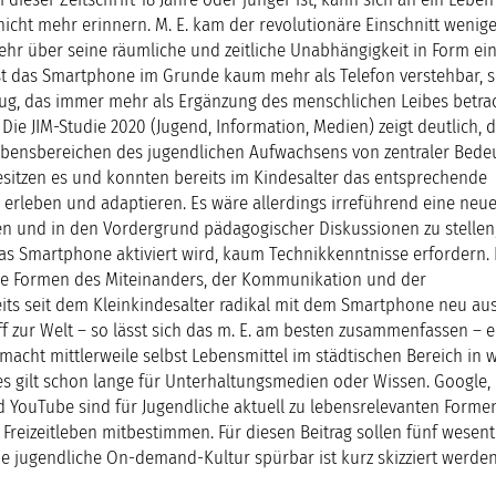
cht mehr erinnern. M. E. kam der revolutionäre Einschnitt wenig
 mehr über seine räumliche und zeitliche Unabhängigkeit in Form ei
ist das Smartphone im Grunde kaum mehr als Telefon verstehbar, 
eug, das immer mehr als Ergänzung des menschlichen Leibes betra
 Die JIM-Studie 2020 (Jugend, Information, Medien) zeigt deutlich, 
ebensbereichen des jugendlichen Aufwachsens von zentraler Bedeu
besitzen es und konnten bereits im Kindesalter das entsprechende
 erleben und adaptieren. Es wäre allerdings irreführend eine neu
en und in den Vordergrund pädagogischer Diskussionen zu stellen,
s Smartphone aktiviert wird, kaum Technikkenntnisse erfordern. E
 die Formen des Miteinanders, der Kommunikation und der
its seit dem Kleinkindesalter radikal mit dem Smartphone neu au
f zur Welt – so lässt sich das m. E. am besten zusammenfassen – e
acht mittlerweile selbst Lebensmittel im städtischen Bereich in w
es gilt schon lange für Unterhaltungsmedien oder Wissen. Google,
nd YouTube sind für Jugendliche aktuell zu lebensrelevanten Forme
Freizeitleben mitbestimmen. Für diesen Beitrag sollen fünf wesent
he jugendliche On-demand-Kultur spürbar ist kurz skizziert werden