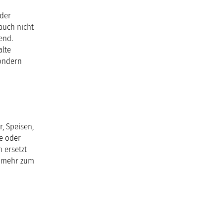
der
auch nicht
end.
alte
sondern
, Speisen,
de oder
 ersetzt
t mehr zum