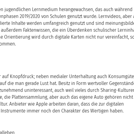
alen jugendlichen Lernmedium herangewachsen, das auch während 
phasen 2019/2020 von Schulen genutzt wurde. Lernvideos, aber 
dierte Inhalte werden umfangreich genutzt und sind meinungsbild
außerdem Faktenwissen, die ein Überdenken schulischer Lerninh
Orientierung wird durch digitale Karten nicht nur vereinfacht, 
rnommen.
 auf Knopfdruck; neben medialer Unterhaltung auch Konsumgüter
 auf die man gerade Lust hat. Besitz in Form wertvoller Gegenstän
zunehmend uninteressant, auch weil vieles durch Sharing-Kulturen
age, die Plattensammlung, aber auch das eigene Auto gehören nich
r. Anbieter wie Apple arbeiten daran, dass die zur digitalen
Instrumente immer noch den Charakter des Wertigen haben.
alleben