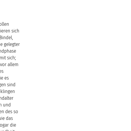
ollen
ieren sich
Bindel,
e gelegter
gendphase
it sich;
 vor allem
es
ie es
gen sind
 klingen
ndalter
en und
nen des so
wie das
sogar die