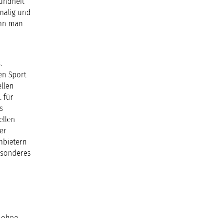
sundheit
malig und
enn man
.
en Sport
ellen
 für
s
ellen
er
nbietern
esonderes
n ohne