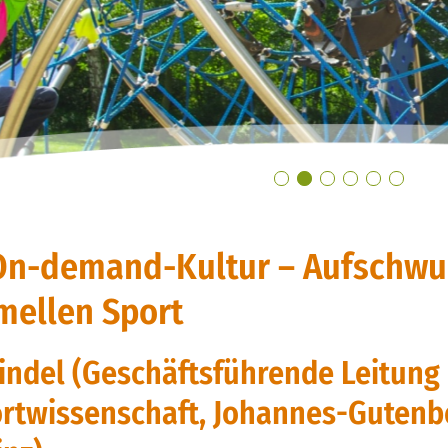
 On-demand-Kultur – Aufschw
rmellen Sport
Bindel (Geschäftsführende Leitung
portwissenschaft, Johannes-Gutenb