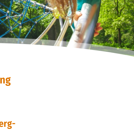
ung
erg-