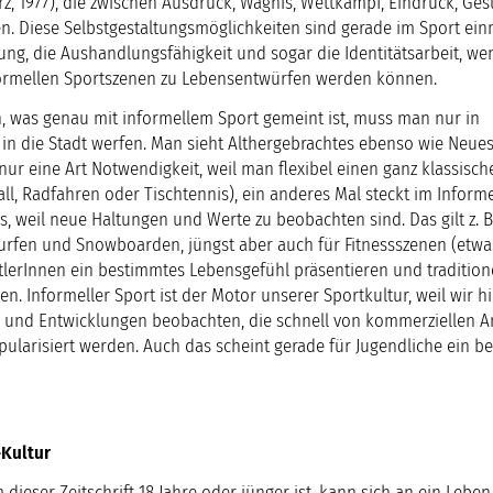
rz, 1977), die zwischen Ausdruck, Wagnis, Wettkampf, Eindruck, Ge
n. Diese Selbstgestaltungsmöglichkeiten sind gerade im Sport ein
lung, die Aushandlungsfähigkeit und sogar die Identitätsarbeit, w
formellen Sportszenen zu Lebensentwürfen werden können.
, was genau mit informellem Sport gemeint ist, muss man nur in
n die Stadt werfen. Man sieht Althergebrachtes ebenso wie Neues
nur eine Art Notwendigkeit, weil man flexibel einen ganz klassisch
ll, Radfahren oder Tischtennis), ein anderes Mal steckt im Inform
, weil neue Haltungen und Werte zu beobachten sind. Das gilt z. B.
Surfen und Snowboarden, jüngst aber auch für Fitnessszenen (etwa
rtlerInnen ein bestimmtes Lebensgefühl präsentieren und tradition
en. Informeller Sport ist der Motor unserer Sportkultur, weil wir hi
nd Entwicklungen beobachten, die schnell von kommerziellen A
ularisiert werden. Auch das scheint gerade für Jugendliche ein b
Kultur
eser Zeitschrift 18 Jahre oder jünger ist, kann sich an ein Lebe