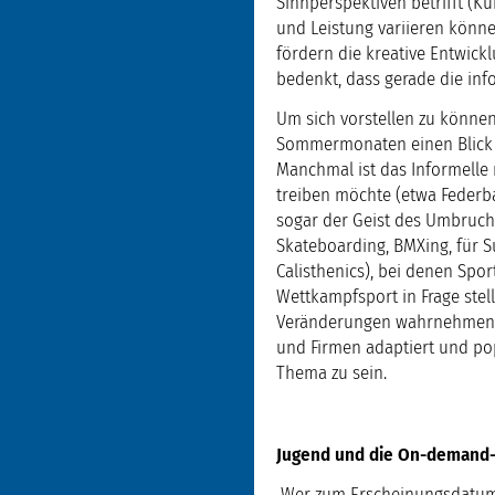
Sinnperspektiven betrifft (Ku
und Leistung variieren könne
fördern die kreative Entwick
bedenkt, dass gerade die in
Um sich vorstellen zu können
Sommermonaten einen Blick i
Manchmal ist das Informelle 
treiben möchte (etwa Federba
sogar der Geist des Umbruchs
Skateboarding, BMXing, für 
Calisthenics), bei denen Spo
Wettkampfsport in Frage stell
Veränderungen wahrnehmen u
und Firmen adaptiert und pop
Thema zu sein.
Jugend und die On-demand-
Wer zum Erscheinungsdatum di