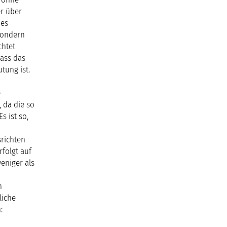
er über
nes
sondern
chtet
dass das
tung ist.
e
 da die so
s ist so,
srichten
rfolgt auf
eniger als
n
liche
: