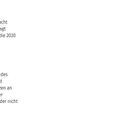
acht
agt
udie 2020
 des
t
zen an
er
der nicht