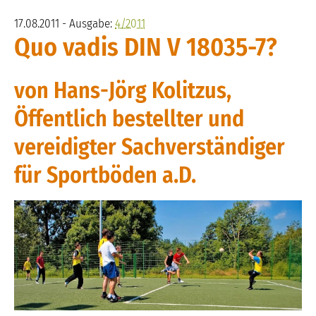
17.08.2011 - Ausgabe:
4/2011
Quo vadis DIN V 18035-7?
von Hans-Jörg Kolitzus,
Öffentlich bestellter und
vereidigter Sachverständiger
für Sportböden a.D.