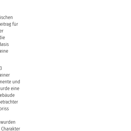
tischen
itrag für
er
die
Basis
 eine
3
einer
lemente und
wurde eine
 Gebäude
etrachter
briss
s wurden
 Charakter