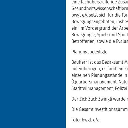
eine fachübergreifende Zusa
Gesundheitswissenschaftlern
bwgt e.V. setzt sich für die 
Bewegungsangeboten, insbes
ein. Im Vordergrund der Arbe
Bewegungs-, Spiel- und Spor
Betroffenen, sowie die Eva
Planungsbeteiligte
Bauherr ist das Bezirksamt M
miteinbezogen, es fand eine
einzelnen Planungsstände in
(Quartiersmanagement, Natur
Stadtteilmanagement, Polizei
Der Zick-Zack Zwingli wurde 
Die Gesamtinvestitionssumme 
Foto: bwgt. e.V.