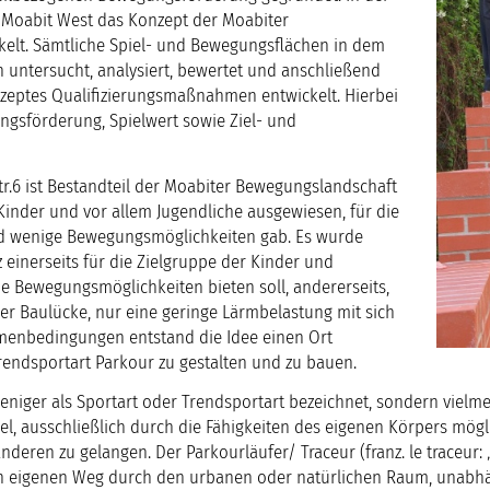
r Moabit West das Konzept der Moabiter
elt. Sämtliche Spiel- und Bewegungsflächen in dem
 untersucht, analysiert, bewertet und anschließend
eptes Qualifizierungsmaßnahmen entwickelt. Hierbei
ngsförderung, Spielwert sowie Ziel- und
str.6 ist Bestandteil der Moabiter Bewegungslandschaft
 Kinder und vor allem Jugendliche ausgewiesen, für die
ld wenige Bewegungsmöglichkeiten gab. Es wurde
tz einerseits für die Zielgruppe der Kinder und
e Bewegungsmöglichkeiten bieten soll, andererseits,
ner Baulücke, nur eine geringe Lärmbelastung mit sich
hmenbedingungen entstand die Idee einen Ort
 Trendsportart Parkour zu gestalten und zu bauen.
eniger als Sportart oder Trendsportart bezeichnet, sondern vielme
l, ausschließlich durch die Fähigkeiten des eigenen Körpers mögl
nderen zu gelangen. Der Parkourläufer/ Traceur (franz. le traceur: 
inen eigenen Weg durch den urbanen oder natürlichen Raum, unabh