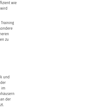
fizient wie
 wird
 Training
esondere
cheren
en zu
rk und
 der
d im
hnhäusern
 an der
zt.