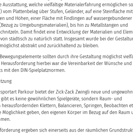
e Ausstattung, welche vielfältige Materialerfahrung ermöglichen so
 vom Plattenbelag über Stufen, Geländer, auf eine Steinfläche mit
ien und Höhen, einer Fläche mit Findlingen auf wassergebundener
(Bezug zu Umgebungsmaterialien), bis hin zu Metallstangen und
hnitzeln. Damit findet eine Entwicklung der Materialien und Ele
von städtisch zu natürlich statt. Insgesamt wurde bei der Gestaltu
 möglichst abstrakt und zurückhaltend zu bleiben.
ewegungselemente sollten durch ihre Gestaltung möglichst vielfä
e Herausforderung hierbei war die Vereinbarkeit der Wünsche und
s mit den DIN-Spielplatznormen.
tzung
portart Parkour bietet der Zick-Zack Zwingli neue und ungewohn
gibt es keine gewöhnlichen Spielgeräte, sondern Raum- und
herausfordernden Klettern, Balancieren, Springen, Beobachten et
e Möglichkeit geben, den eigenen Körper im Bezug auf den Raum 
hmen.
örderung ergeben sich einerseits aus der räumlichen Grundstruk