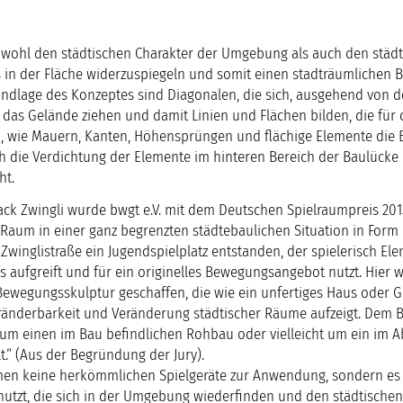
sowohl den städtischen Charakter der Umgebung als auch den städ
 in der Fläche widerzuspiegeln und somit einen stadträumlichen Be
undlage des Konzeptes sind Diagonalen, die sich, ausgehend von d
s Gelände ziehen und damit Linien und Flächen bilden, die für 
, wie Mauern, Kanten, Höhensprüngen und flächige Elemente die 
rch die Verdichtung der Elemente im hinteren Bereich der Baulücke
ht.
Zack Zwingli wurde bwgt e.V. mit dem Deutschen Spielraumpreis 201
Raum in einer ganz begrenzten städtebaulichen Situation in Form 
r Zwinglistraße ein Jugendspielplatz entstanden, der spielerisch E
aufgreift und für ein originelles Bewegungsangebot nutzt. Hier 
 Bewegungsskulptur geschaffen, die wie ein unfertiges Haus oder
eränderbarkeit und Veränderung städtischer Räume aufzeigt. Dem B
h um einen im Bau befindlichen Rohbau oder vielleicht um ein im A
.“ (Aus der Begründung der Jury).
amen keine herkömmlichen Spielgeräte zur Anwendung, sondern e
nutzt, die sich in der Umgebung wiederfinden und den städtischen