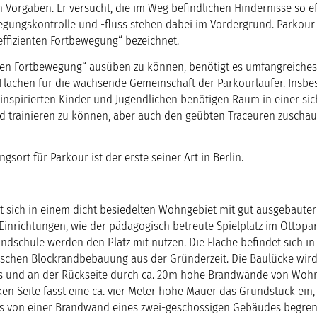
 Vorgaben. Er versucht, die im Weg befindlichen Hindernisse so ef
gungskontrolle und -fluss stehen dabei im Vordergrund. Parkour
effizienten Fortbewegung“ bezeichnet.
nten Fortbewegung“ ausüben zu können, benötigt es umfangreiches
lächen für die wachsende Gemeinschaft der Parkourläufer. Insb
 inspirierten Kinder und Jugendlichen benötigen Raum in einer si
trainieren zu können, aber auch den geübten Traceuren zuschau
gsort für Parkour ist der erste seiner Art in Berlin.
et sich in einem dicht besiedelten Wohngebiet mit gut ausgebauter
 Einrichtungen, wie der pädagogisch betreute Spielplatz im Ottopa
schule werden den Platz mit nutzen. Die Fläche befindet sich in
pischen Blockrandbebauung aus der Gründerzeit. Die Baulücke wir
nks und an der Rückseite durch ca. 20m hohe Brandwände von Wo
ken Seite fasst eine ca. vier Meter hohe Mauer das Grundstück ein,
 es von einer Brandwand eines zwei-geschossigen Gebäudes begren