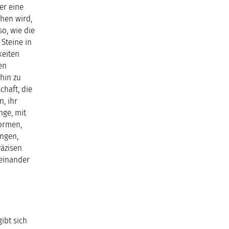
er eine
hen wird,
o, wie die
Steine in
keiten
en
hin zu
haft, die
, ihr
nge, mit
ormen,
ingen,
räzisen
einander
ibt sich