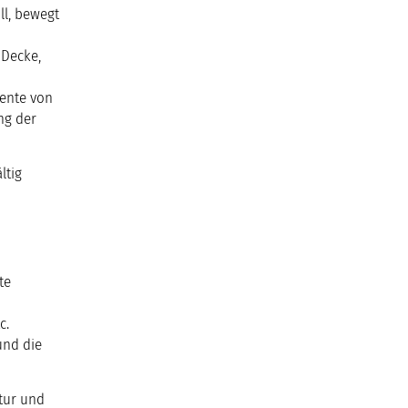
ll, bewegt
 Decke,
mente von
ng der
ltig
te
c.
und die
tur und