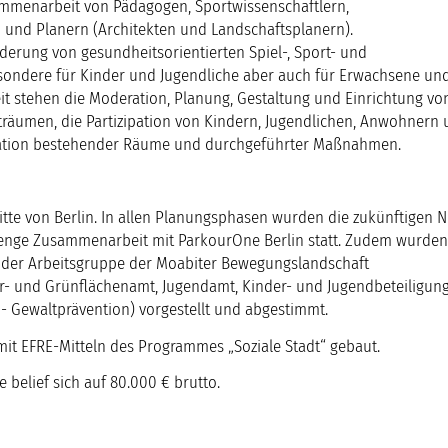
mmenarbeit von Pädagogen, Sportwissenschaftlern,
 und Planern (Architekten und Landschaftsplanern).
Förderung von gesundheitsorientierten Spiel-, Sport- und
ondere für Kinder und Jugendliche aber auch für Erwachsene un
it stehen die Moderation, Planung, Gestaltung und Einrichtung vo
träumen, die Partizipation von Kindern, Jugendlichen, Anwohnern
luation bestehender Räume und durchgeführter Maßnahmen.
itte von Berlin. In allen Planungsphasen wurden die zukünftigen N
 enge Zusammenarbeit mit ParkourOne Berlin statt. Zudem wurden
 der Arbeitsgruppe der Moabiter Bewegungslandschaft
- und Grünflächenamt, Jugendamt, Kinder- und Jugendbeteiligung 
 - Gewaltprävention) vorgestellt und abgestimmt.
mit EFRE-Mitteln des Programmes „Soziale Stadt“ gebaut.
belief sich auf 80.000 € brutto.