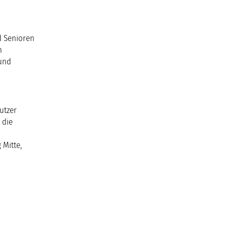
d Senioren
n
 und
utzer
 die
Mitte,