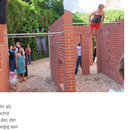
hr als
ichst
„der, der
ängig von