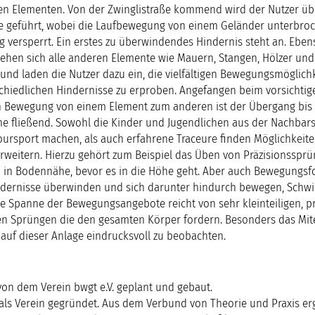
en Elementen. Von der Zwinglistraße kommend wird der Nutzer üb
e geführt, wobei die Laufbewegung von einem Geländer unterbroc
 versperrt. Ein erstes zu überwindendes Hindernis steht an. Ebens
iehen sich alle anderen Elemente wie Mauern, Stangen, Hölzer und 
nd laden die Nutzer dazu ein, die vielfältigen Bewegungsmöglich
hiedlichen Hindernisse zu erproben. Angefangen beim vorsichtig
 Bewegung von einem Element zum anderen ist der Übergang bis 
e fließend. Sowohl die Kinder und Jugendlichen aus der Nachbarsc
ursport machen, als auch erfahrene Traceure finden Möglichkeiten
weitern. Hierzu gehört zum Beispiel das Üben von Präzisionssprü
 in Bodennähe, bevor es in die Höhe geht. Aber auch Bewegungsf
Hindernisse überwinden und sich darunter hindurch bewegen, Schw
e Spanne der Bewegungsangebote reicht von sehr kleinteiligen, p
n Sprüngen die den gesamten Körper fordern. Besonders das Mit
 auf dieser Anlage eindrucksvoll zu beobachten.
von dem Verein bwgt e.V. geplant und gebaut.
 als Verein gegründet. Aus dem Verbund von Theorie und Praxis erg