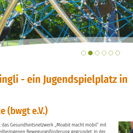
ngli - ein Jugendspielplatz in
e (bwgt e.V.)
t das Gesundheitsnetzwerk „Moabit macht mobil“ mit
eilbezogenen Bewegungsförderung gegründet. In der