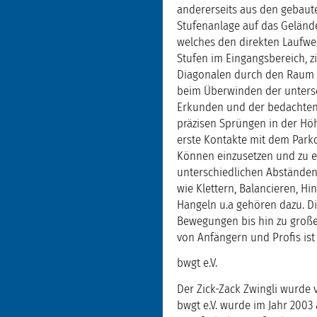
andererseits aus den gebaut
Stufenanlage auf das Geländ
welches den direkten Laufweg
Stufen im Eingangsbereich, z
Diagonalen durch den Raum u
beim Überwinden der untersc
Erkunden und der bedachten
präzisen Sprüngen in der Höh
erste Kontakte mit dem Parko
Können einzusetzen und zu er
unterschiedlichen Abständen
wie Klettern, Balancieren, 
Hangeln u.a gehören dazu. Di
Bewegungen bis hin zu große
von Anfängern und Profis ist
bwgt e.V.
Der Zick-Zack Zwingli wurde 
bwgt e.V. wurde im Jahr 2003