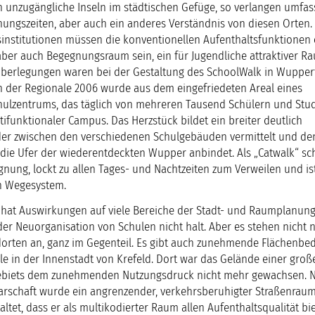
h unzugängliche Inseln im städtischen Gefüge, so verlangen umfa
nungszeiten, aber auch ein anderes Verständnis von diesen Orten.
sinstitutionen müssen die konventionellen Aufenthaltsfunktionen 
ber auch Begegnungsraum sein, ein für Jugendliche attraktiver Ra
 Überlegungen waren bei der Gestaltung des SchoolWalk in Wupper
der Regionale 2006 wurde aus dem eingefriedeten Areal eines
ulzentrums, das täglich von mehreren Tausend Schülern und Stu
ltifunktionaler Campus. Das Herzstück bildet ein breiter deutlich
, der zwischen den verschiedenen Schulgebäuden vermittelt und d
 die Ufer der wiederentdeckten Wupper anbindet. Als „Catwalk“ sch
nung, lockt zu allen Tages- und Nachtzeiten zum Verweilen und is
en Wegesystem.
at Auswirkungen auf viele Bereiche der Stadt- und Raumplanung
der Neuorganisation von Schulen nicht halt. Aber es stehen nicht 
orten an, ganz im Gegenteil. Es gibt auch zunehmende Flächenbed
ule in der Innenstadt von Krefeld. Dort war das Gelände einer gro
ebiets dem zunehmenden Nutzungsdruck nicht mehr gewachsen. 
rschaft wurde ein angrenzender, verkehrsberuhigter Straßenrau
tet, dass er als multikodierter Raum allen Aufenthaltsqualität bie