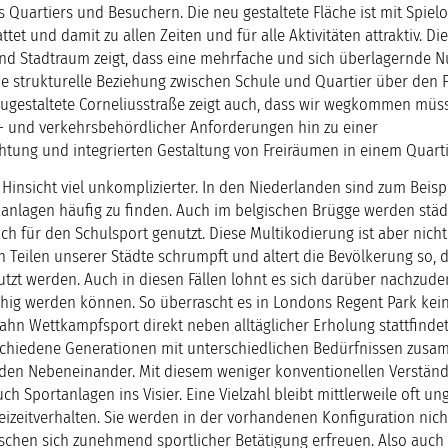
Quartiers und Besuchern. Die neu gestaltete Fläche ist mit Spielo
et und damit zu allen Zeiten und für alle Aktivitäten attraktiv. Di
d Stadtraum zeigt, dass eine mehrfache und sich überlagernde N
die strukturelle Beziehung zwischen Schule und Quartier über den 
eugestaltete Corneliusstraße zeigt auch, dass wir wegkommen mü
ul- und verkehrsbehördlicher Anforderungen hin zu einer
ng und integrierten Gestaltung von Freiräumen in einem Quarti
Hinsicht viel unkomplizierter. In den Niederlanden sind zum Beisp
nlagen häufig zu finden. Auch im belgischen Brügge werden städ
ch für den Schulsport genutzt. Diese Multikodierung ist aber nicht
n Teilen unserer Städte schrumpft und altert die Bevölkerung so, d
zt werden. Auch in diesen Fällen lohnt es sich darüber nachzude
ähig werden können. So überrascht es in Londons Regent Park kei
hn Wettkampfsport direkt neben alltäglicher Erholung stattfindet
schiedene Generationen mit unterschiedlichen Bedürfnissen zus
den Nebeneinander. Mit diesem weniger konventionellen Verständ
h Sportanlagen ins Visier. Eine Vielzahl bleibt mittlerweile oft un
reizeitverhalten. Sie werden in der vorhandenen Konfiguration nic
chen sich zunehmend sportlicher Betätigung erfreuen. Also auch h