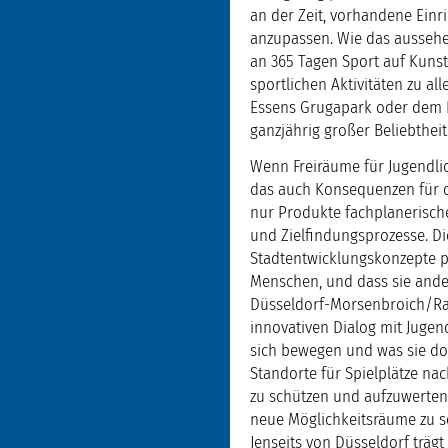
an der Zeit, vorhandene Einr
anzupassen. Wie das aussehen
an 365 Tagen Sport auf Kunst
sportlichen Aktivitäten zu a
Essens Grugapark oder dem 
ganzjährig großer Beliebtheit
Wenn Freiräume für Jugendli
das auch Konsequenzen für di
nur Produkte fachplanerisch
und Zielfindungsprozesse. Die
Stadtentwicklungskonzepte pl
Menschen, und dass sie ander
Düsseldorf-Morsenbroich/Rat
innovativen Dialog mit Jugen
sich bewegen und was sie do
Standorte für Spielplätze na
zu schützen und aufzuwerten
neue Möglichkeitsräume zu sc
Jenseits von Düsseldorf träg