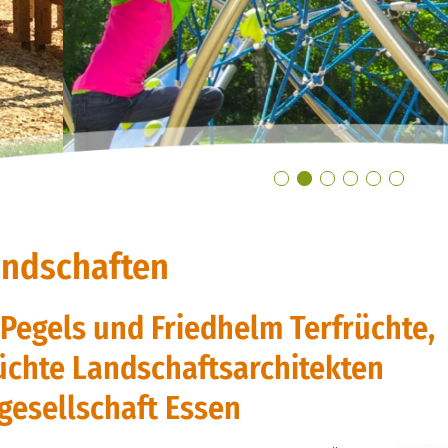
andschaften
 Pegels und Friedhelm Terfrüchte,
üchte Landschaftsarchitekten
gesellschaft Essen