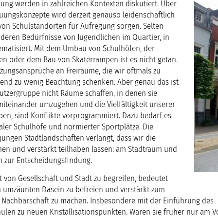
ung werden in zahlreichen Kontexten diskutiert. Über
ungskonzepte wird derzeit genauso leidenschaftlich
von Schulstandorten für Aufregung sorgen. Selten
deren Bedürfnisse von Jugendlichen im Quartier, in
ematisiert. Mit dem Umbau von Schulhöfen, der
en oder dem Bau von Skaterrampen ist es nicht getan.
ungsansprüche an Freiräume, die wir oftmals zu
end zu wenig Beachtung schenken. Aber genau das ist
Nutzergruppe nicht Räume schaffen, in denen sie
 miteinander umzugehen und die Vielfältigkeit unserer
eben, sind Konflikte vorprogrammiert. Dazu bedarf es
ler Schulhöfe und normierter Sportplätze. Die
ungen Stadtlandschaften verlangt, dass wir die
n und verstärkt teilhaben lassen: am Stadtraum und
n zur Entscheidungsfindung.
t von Gesellschaft und Stadt zu begreifen, bedeutet
m umzäunten Dasein zu befreien und verstärkt zum
d Nachbarschaft zu machen. Insbesondere mit der Einführung des
len zu neuen Kristallisationspunkten. Waren sie früher nur am V