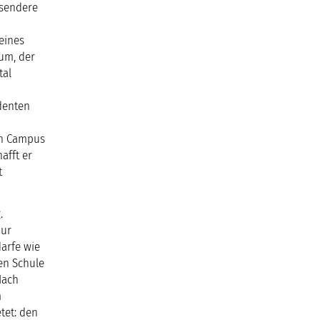
ssendere
eines
um, der
tal
denten
en Campus
afft er
t
.
nur
arfe wie
ßen Schule
Nach
m
tet: den