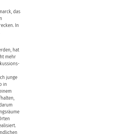
marck, das
en
recken. In
rden, hat
cht mehr
skussions-
uch junge
o in
 einem
halten,
 darum
gungsräume
Orten
lisiert.
endlichen