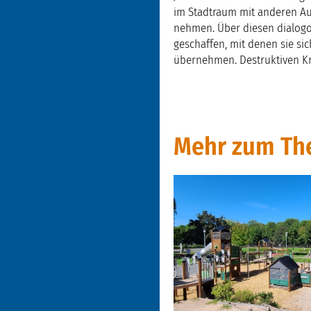
im Stadtraum mit anderen Au
nehmen. Über diesen dialog
geschaffen, mit denen sie sic
übernehmen. Destruktiven Kr
Mehr zum The