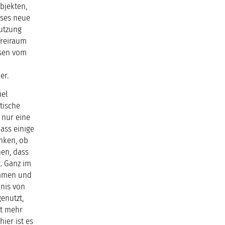
bjekten,
eses neue
utzung
Freiraum
ssen vom
er.
iel
tische
 nur eine
ass einige
nken, ob
nen, dass
. Ganz im
ammen und
nis von
genutzt,
ht mehr
ier ist es