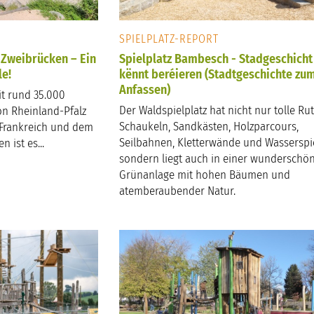
SPIELPLATZ-REPORT
 Zweibrücken – Ein
Spielplatz Bambesch - Stadgeschicht
le!
kënnt beréieren (Stadtgeschichte zu
Anfassen)
it rund 35.000
Der Waldspielplatz hat nicht nur tolle Ru
n Rheinland-Pfalz
Schaukeln, Sandkästen, Holzparcours,
 Frankreich und dem
Seilbahnen, Kletterwände und Wasserspie
 ist es...
sondern liegt auch in einer wunderschö
Grünanlage mit hohen Bäumen und
atemberaubender Natur.