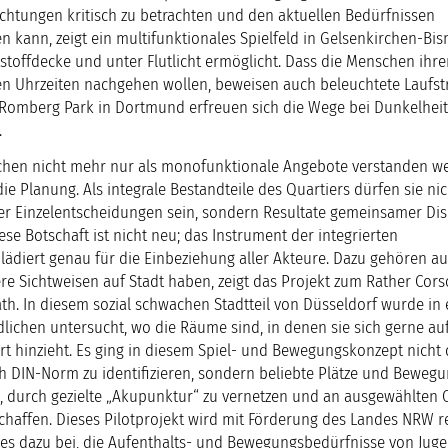
ichtungen kritisch zu betrachten und den aktuellen Bedürfnissen
 kann, zeigt ein multifunktionales Spielfeld in Gelsenkirchen-Bis
stoffdecke und unter Flutlicht ermöglicht. Dass die Menschen ihr
llen Uhrzeiten nachgehen wollen, beweisen auch beleuchtete Laufst
Romberg Park in Dortmund erfreuen sich die Wege bei Dunkelheit
.
chen nicht mehr nur als monofunktionale Angebote verstanden we
e Planung. Als integrale Bestandteile des Quartiers dürfen sie ni
er Einzelentscheidungen sein, sondern Resultate gemeinsamer Di
se Botschaft ist nicht neu; das Instrument der integrierten
ädiert genau für die Einbeziehung aller Akteure. Dazu gehören a
e Sichtweisen auf Stadt haben, zeigt das Projekt zum Rather Cors
h. In diesem sozial schwachen Stadtteil von Düsseldorf wurde in
dlichen untersucht, wo die Räume sind, in denen sie sich gerne auf
rt hinzieht. Es ging in diesem Spiel- und Bewegungskonzept nicht
ch DIN-Norm zu identifizieren, sondern beliebte Plätze und Bewe
, durch gezielte „Akupunktur“ zu vernetzen und an ausgewählten 
haffen. Dieses Pilotprojekt wird mit Förderung des Landes NRW rea
t es dazu bei, die Aufenthalts- und Bewegungsbedürfnisse von Jug