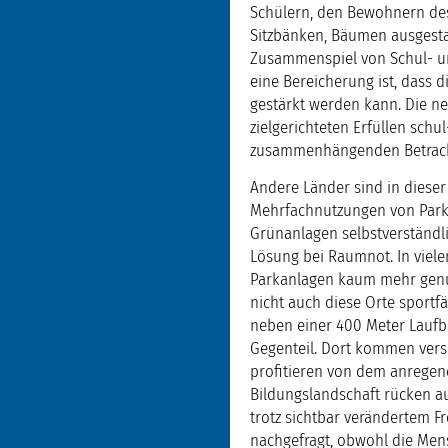
Schülern, den Bewohnern des 
Sitzbänken, Bäumen ausgestatt
Zusammenspiel von Schul- un
eine Bereicherung ist, dass 
gestärkt werden kann. Die n
zielgerichteten Erfüllen sch
zusammenhängenden Betrachtu
Andere Länder sind in dieser 
Mehrfachnutzungen von Parka
Grünanlagen selbstverständli
Lösung bei Raumnot. In viele
Parkanlagen kaum mehr genut
nicht auch diese Orte sportf
neben einer 400 Meter Laufba
Gegenteil. Dort kommen ver
profitieren von dem anregen
Bildungslandschaft rücken auc
trotz sichtbar verändertem F
nachgefragt, obwohl die Mens