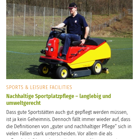
SPORTS & LEISURE FACILITIES
Nachhaltige Sportplatzpflege – langlebig und
umweltgerecht
Dass gute Sportstätten auch gut gepflegt werden müssen,
ist ja kein Geheimnis. Dennoch fällt immer wieder auf, dass
die Definitionen von „guter und nachhaltiger Pflege“ sich in
vielen Fällen stark unterscheiden. Vor allem die als